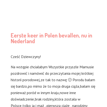
Eerste keer in Polen bevallen, nu in
Nederland
Cześć Dziewczyny!
Na wstępie chciałabym Wszystkie przyszłe Mamusie
pozdrowić i namówić do przeczytania mojej krótkiej
historii porodowej,ze tak to nazwę 🙂 Porodu bałam
się bardzo,po mimo że to moja druga ciąża,bałam się
ponieważ poród w innym kraju,nowe inne
doświadczenie,brak rodziny,która została w
Polsce,tylko ja i mąż ..pierwszą ciążę , narodziny