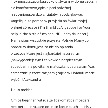
intymności,szacunku,spokoju ..byłam w domu czułam
sie komfortowo,opieka pani położnej
nieoceniona,bardzo chciałabym podziękować
Angelique za pomoc w przyjściu na świat mojej
pięknej córeczce ( I’m thankful Angelique for Your
help in the birth of my beautiful baby daughter )
Namawiam wszystkie przyszłe Polskie Mamy,do
porodu w domu,jest to nie do opisania
przeżycie,które jest najbardziej naturalnym
,najwygodniejszym i całkowicie bezpiecznym
sposobem na powitanie maluszka ,pozdrawiam Was
serdecznie jeszcze raz,pamiętajcie w Holandii macie
wybór ! Aleksandra
Hallo meiden!
Om te beginnen wil ik alle toekomstige moeders
begroeten en vragen om mijn korte geschiedenis van