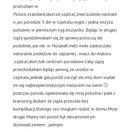
przeszłam w
Polsce,standard,skurcze,szpital,znieczulenie,nacinani
e..po porodzie 3 dni w szpitalu,wypis i jedna wizyta
położnej w pierwszym tyg.wszystko..Będąc w drugiej
ciąży spodziewałam się,że sprawy potoczą sie
podobnie,ale nie..w Holandii miło mnie zaskoczyło
naturalne podejście do ciężarnej , masz do wyboru
,szpital,dom,lub centrum porodowe.Całą ciążę
przechodziłam będąc pewną,ze urodze w
szpitalu,jednak gdy poród zaczął sie,mój dom wydał
mi się najbezpieczniejszym miejscem na ziemi 🙂
podczas porodu opiekowała się mną położna i pani z
kramzorg,dodam że ciąża przeszła bez
komplikacji,dlatego tez mogłam rodzić w domu.Moje
drogie Mamy ten poród był niesamowitym
doświadczeniem , pełnym